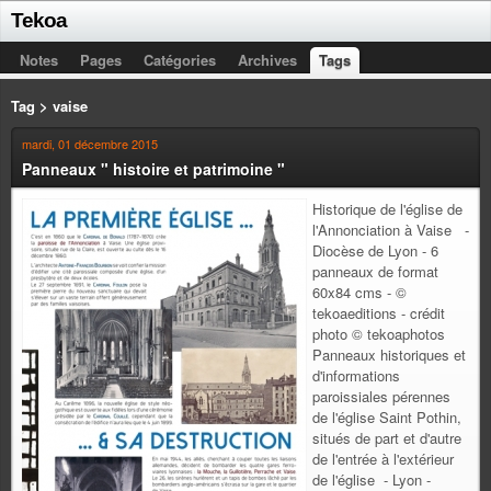
Tekoa
Notes
Pages
Catégories
Archives
Tags
Tag > vaise
mardi, 01 décembre 2015
Panneaux " histoire et patrimoine "
Historique de l'église de
l'Annonciation à Vaise -
Diocèse de Lyon - 6
panneaux de format
60x84 cms - ©
tekoaeditions - crédit
photo © tekoaphotos
Panneaux historiques et
d'informations
paroissiales pérennes
de l'église Saint Pothin,
situés de part et d'autre
de l'entrée à l'extérieur
de l'église - Lyon -