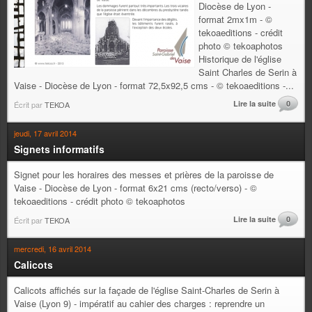
Diocèse de Lyon -
format 2mx1m - ©
tekoaeditions - crédit
photo © tekoaphotos
Historique de l'église
Saint Charles de Serin à
Vaise - Diocèse de Lyon - format 72,5x92,5 cms - © tekoaeditions -...
Lire la suite
0
Écrit par
TEKOA
jeudi, 17 avril 2014
Signets informatifs
Signet pour les horaires des messes et prières de la paroisse de
Vaise - Diocèse de Lyon - format 6x21 cms (recto/verso) - ©
tekoaeditions - crédit photo © tekoaphotos
Lire la suite
0
Écrit par
TEKOA
mercredi, 16 avril 2014
Calicots
Calicots affichés sur la façade de l'église Saint-Charles de Serin à
Vaise (Lyon 9) - impératif au cahier des charges : reprendre un